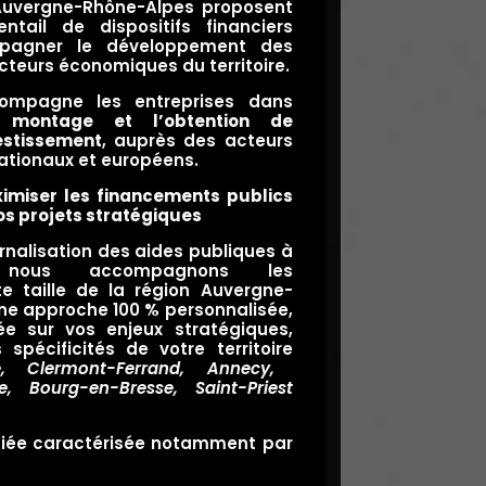
Auvergne-Rhône-Alpes
proposent
ntail de dispositifs financiers
pagner le développement des
cteurs économiques du territoire.
ompagne les entreprises dans
 le montage et l’obtention de
estissement
, auprès des acteurs
nationaux et européens.
imiser les financements publics
os projets stratégiques
ernalisation des aides publiques à
nt, nous accompagnons les
te taille de la région
Auvergne-
ne approche 100 % personnalisée,
ée sur vos enjeux stratégiques,
 spécificités de votre territoire
e
,
Clermont-Ferrand
,
Annecy
,
e
,
Bourg-en-Bresse,
Saint-Priest
nciée caractérisée notamment par