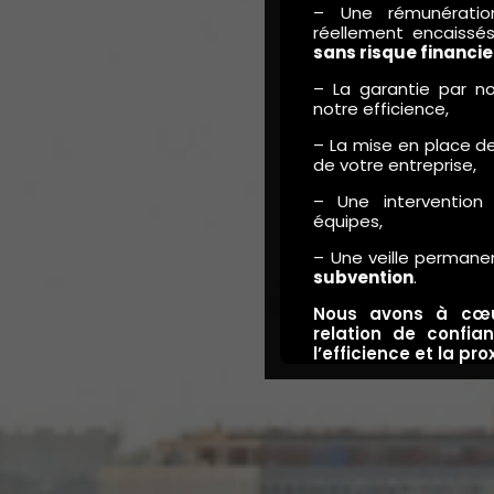
– Une rémunératio
réellement encaissés
sans risque financie
– La garantie par n
notre efficience,
– La mise en place 
de votre entreprise,
– Une interventio
équipes,
– Une veille permane
subvention
.
Nous avons à cœur
relation de confia
l’efficience et la pro