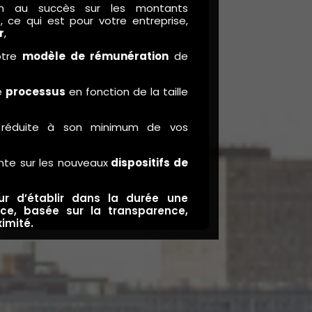
n au succès sur les montants
, ce qui est pour votre entreprise,
r
,
otre
modèle de rémunération
de
de
processus
en fonction de la taille
n réduite à son minimum de vos
nte sur les nouveaux
dispositifs de
 d’établir dans la durée une
nce, basée sur la transparence,
ximité.