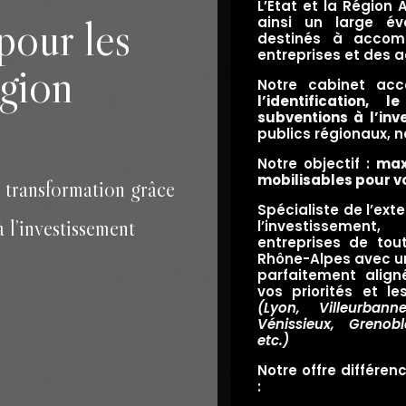
L’État et la Région
pour les
ainsi un large éve
destinés à accom
entreprises et des a
égion
Notre cabinet acc
l’identification,
subventions à l’inv
publics régionaux, 
Notre objectif :
max
mobilisables pour v
e transformation grâce
Spécialiste de l’ext
 l’investissement
l’investisseme
entreprises de tou
Rhône-Alpes
avec u
parfaitement align
vos priorités et les
(
Lyon
,
Villeurbann
Vénissieux
,
Grenobl
e
tc
.)
Notre offre différe
: