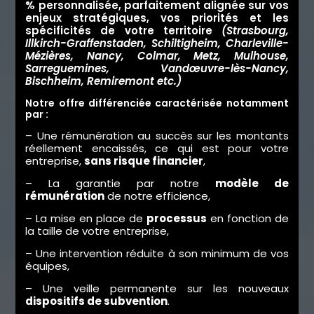
% personnalisée, parfaitement alignée sur vos
enjeux stratégiques, vos priorités et les
spécificités de votre territoire
(
Strasbourg
,
Illkirch-Graffenstaden
,
Schiltigheim
,
Charleville-
Mézières
,
Nancy
,
Colmar
,
Metz
,
Mulhouse
,
Sarreguemines
,
Vandœuvre-lès-Nancy
,
Bischheim
,
Remiremont
e
tc
.)
Notre offre différenciée caractérisée notamment
par :
– Une rémunération au succès sur les montants
réellement encaissés, ce qui est pour votre
entreprise,
sans risque financier
,
– La garantie par notre
modèle de
rémunération
de notre efficience,
– La mise en place de
processus
en fonction de
la taille de votre entreprise,
– Une intervention réduite à son minimum de vos
équipes,
– Une veille permanente sur les nouveaux
dispositifs de subvention
.