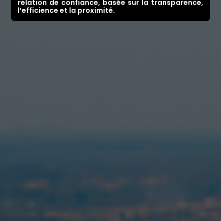
relation de confiance, basée sur la transparence,
l’efficience et la proximité.