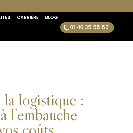
ITÉS
CARRIÈRE
BLOG
01 46 35 55 55
la logistique :
 à l’embauche
 vos coûts