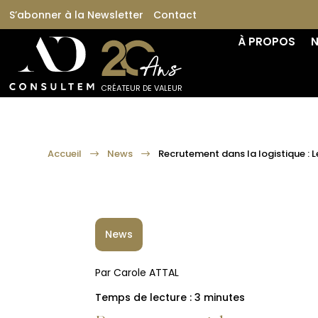
S’abonner à la Newsletter
Contact
À PROPOS
N
CRÉATEUR DE VALEUR
Accueil
News
Recrutement dans la logistique : 
$
$
News
Par Carole ATTAL
Temps de lecture :
3
minutes