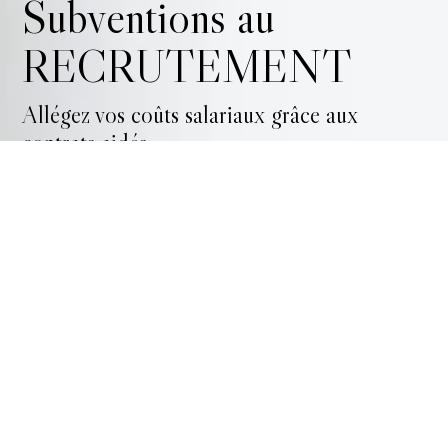
Subventions au
RECRUTEMENT
Allégez vos coûts salariaux grâce aux
contrats aidés
Les entreprises rencontrent le plus souvent des
difficultés à identifier les aides financières au
recrutement auxquelles elles peuvent prétendre. C’est
pourquoi l’externalisation des aides publiques au
recrutement apparaît comme une solution efficace
pour sécuriser et optimiser ces dispositifs.
Le manque de lisibilité et/ou de connaissances
techniques sur ce sujet représente un frein à la
mobilisation de ces subventions, et nombreuses sont
celles qui ignorent l’existence même de ces aides
financières, qui constituent pourtant un levier très
incitatif permettant d’optimiser leurs coûts de
recrutement et d’être ainsi plus compétitives.